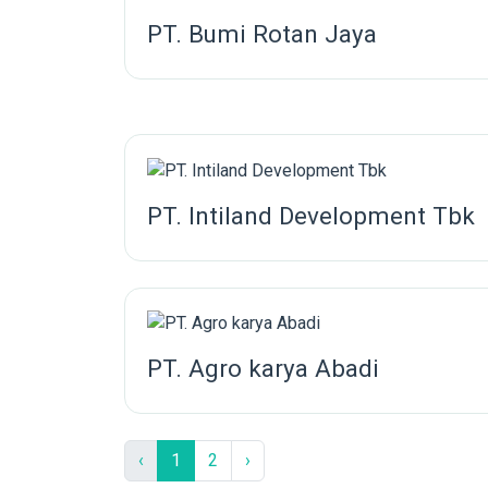
PT. Bumi Rotan Jaya
PT. Intiland Development Tbk
PT. Agro karya Abadi
‹
1
2
›